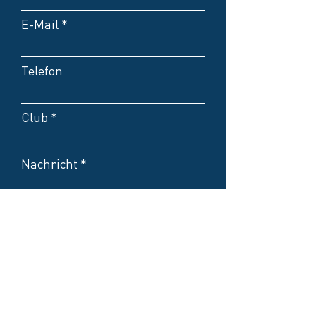
E-Mail
Telefon
Club
Nachricht
Rabattcode:
Kontakt bevorzugt per E-
Mail