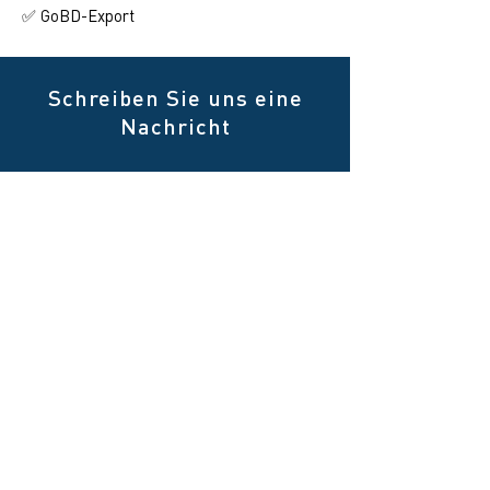
GoBD-Export
✅
Schreiben Sie uns eine
Nachricht
Name
E-Mail
Telefon
Club
Nachricht