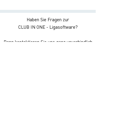
Haben Sie Fragen zur
CLUB IN ONE - Ligasoftware?
Dann kontaktieren Sie uns ganz unverbindlich
sales@clubinone.de
Schreiben Sie uns eine
Nachricht
Name
E-Mail