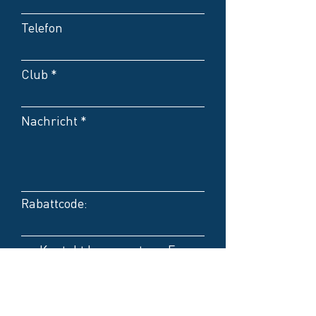
Telefon
Club
Nachricht
Rabattcode:
Kontakt bevorzugt per E-
Mail
Kontakt bevorzugt per
Telefon