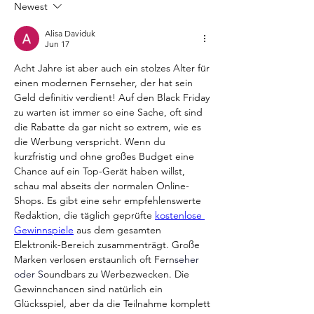
Newest
Alisa Daviduk
Jun 17
Acht Jahre ist aber auch ein stolzes Alter für 
einen modernen Fernseher, der hat sein 
Geld definitiv verdient! Auf den Black Friday 
zu warten ist immer so eine Sache, oft sind 
die Rabatte da gar nicht so extrem, wie es 
die Werbung verspricht. Wenn du 
kurzfristig und ohne großes Budget eine 
Chance auf ein Top-Gerät haben willst, 
schau mal abseits der normalen Online-
Shops. Es gibt eine sehr empfehlenswerte 
Redaktion, die täglich geprüfte 
kostenlose 
Gewinnspiele
 aus dem gesamten 
Elektronik-B
ereich zusammenträgt. Große 
Marken verlosen erstaunlich oft Fern
seher 
oder S
oundbars zu Werbezwecken. Die 
Gewinnchancen sind natürlich ein 
Gl
ücksspiel, aber da die Teilnahme komplett 