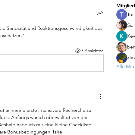
Mitglied
Tor
Sia
die Seriosität und Reaktionsgeschwindigkeit des 
zuschätzen?
Kev
be
5 Ansichten
ale
Alle Mit
ut an meine erste intensivere Recherche zu 
ubs. Anfangs war ich überwältigt von der 
eshalb habe ich mir eine kleine Checkliste 
 klare Bonusbedingungen, faire 