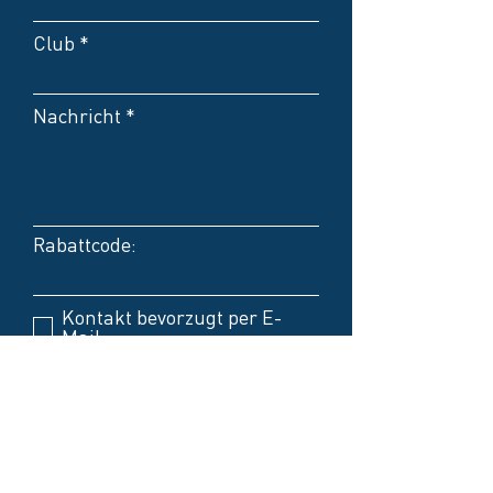
Club
Nachricht
Rabattcode:
Kontakt bevorzugt per E-
Mail
Kontakt bevorzugt per
Telefon
Keine Präferenzen
Absenden