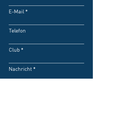
E-Mail
Telefon
Club
Nachricht
Rabattcode:
Kontakt bevorzugt per E-
Mail