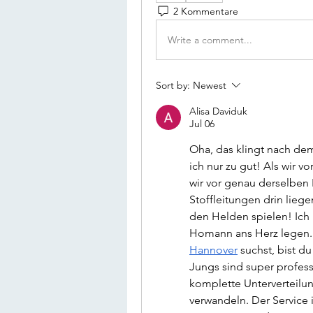
2 Kommentare
Write a comment...
Sort by:
Newest
Alisa Daviduk
Jul 06
Oha, das klingt nach dem
ich nur zu gut! Als wir v
wir vor genau derselben
Stoffleitungen drin liegen
den Helden spielen! Ich 
Homann ans Herz legen
Hannover
 suchst, bist d
Jungs sind super profess
komplette Unterverteilun
verwandeln. Der Service 