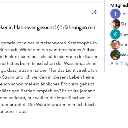
Mitglied
Tor
Sia
riker in Hannover gesucht! (Erfahrungen mit
Kev
gerade vor einer mittelschweren Katastrophe in 
be
üdstadt. Wir haben ein wunderschönes Altbau-
ale
Elektrik sieht aus, als hätte sie noch der Kaiser 
Alle Mit
end hat es beim Einschalten der Waschmaschine 
, dass jetzt im halben Flur das Licht streikt. Ich 
n – Strom und ich werden in diesem Leben keine 
euch schon mal ein ähnliches Problem gehabt 
erlässigen Betrieb empfehlen? Es sollte jemand 
gen verlangt, nur weil er die Haustürschwelle 
auber arbeitet. Die Wände wurden nämlich frisch 
ür eure Tipps!