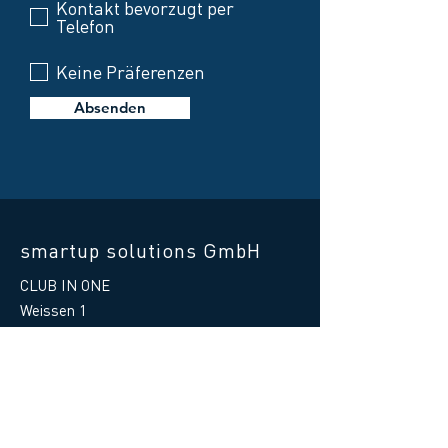
Kontakt bevorzugt per
Telefon
Keine Präferenzen
Absenden
smartup solutions GmbH
CLUB IN ONE
Weissen 1
87487 Wiggensbach
Germany
Telefon Hilfe:
+49 8370 41597 - 88
E-Mail Hilfe
:
support@clubinone.de