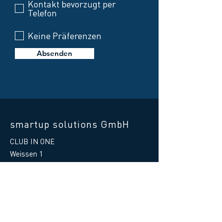
Kontakt bevorzugt per
Telefon
Keine Präferenzen
Absenden
smartup solutions GmbH
CLUB IN ONE
Weissen 1
87487 Wiggensbach
Germany
Telefon Hilfe:
+49 8370 41597 - 88
E-Mail Hilfe
:
support@clubinone.de