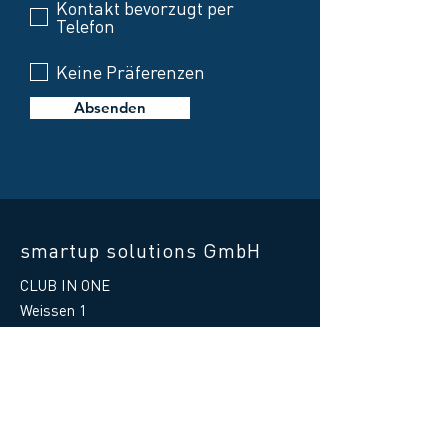
Kontakt bevorzugt per
Telefon
Keine Präferenzen
Absenden
smartup solutions GmbH
CLUB IN ONE
Weissen 1
87487 Wiggensbach
Germany
Telefon Hilfe:
+49 8370 41597 - 88
E-Mail Hilfe
:
support@clubinone.de