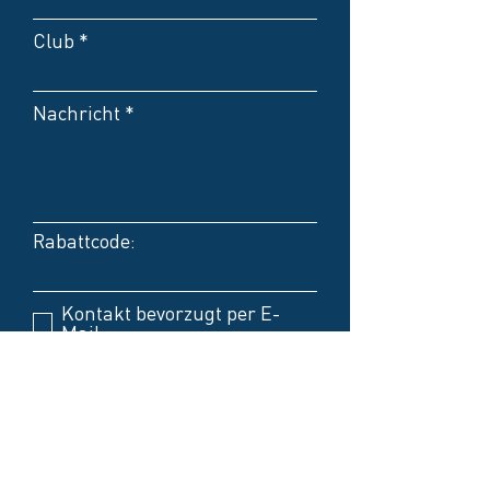
Club
Nachricht
Rabattcode:
Kontakt bevorzugt per E-
Mail
Kontakt bevorzugt per
Telefon
Keine Präferenzen
Absenden