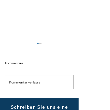
Kommentare
Kommentar verfassen...
🎯 Jahres-Software-Update
🚀 Ready für die S
– Mehr Komfort, mehr
2026!
Effizienz, mehr Möglichkeiten
Schreiben Sie uns eine