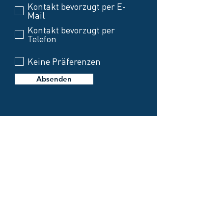
Kontakt bevorzugt per E-
Mail
Kontakt bevorzugt per
Telefon
Keine Präferenzen
Absenden
smartup solutions GmbH
CLUB IN ONE
Weissen 1
87487 Wiggensbach
Germany
Telefon Hilfe:
+49 8370 41597 - 88