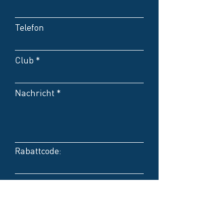
Telefon
Club
Nachricht
Rabattcode:
Kontakt bevorzugt per E-
Mail
Kontakt bevorzugt per
Telefon