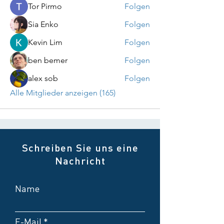
Tor Pirmo
Folgen
Sia Enko
Folgen
Kevin Lim
Folgen
ben bemer
Folgen
alex sob
Folgen
Alle Mitglieder anzeigen (165)
Schreiben Sie uns eine
Nachricht
Name
E-Mail