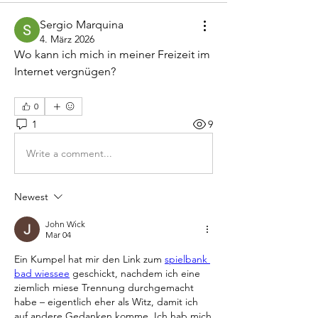
Sergio Marquina
4. März 2026
Wo kann ich mich in meiner Freizeit im 
Internet vergnügen?
0
1
9
Write a comment...
Newest
John Wick
Mar 04
Ein Kumpel hat mir den Link zum 
spielbank 
bad wiessee
 geschickt, nachdem ich eine 
ziemlich miese Trennung durchgemacht 
habe – eigentlich eher als Witz, damit ich 
auf andere Gedanken komme. Ich hab mich 