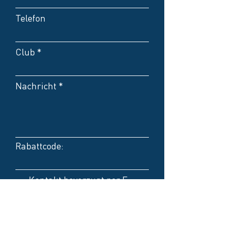
Telefon
Club
Nachricht
Rabattcode:
Kontakt bevorzugt per E-
Mail
Kontakt bevorzugt per
Telefon