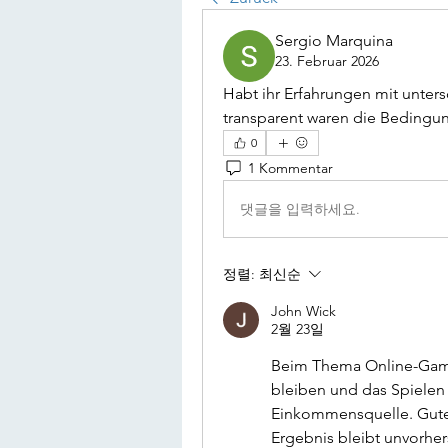
Sergio Marquina
23. Februar 2026
Habt ihr Erfahrungen mit unter
transparent waren die Bedingun
0
1 Kommentar
댓글을 입력하세요.
정렬:
최신순
John Wick
2월 23일
Beim Thema Online-Gamin
bleiben und das Spielen a
Einkommensquelle. Gute 
Ergebnis bleibt unvorher