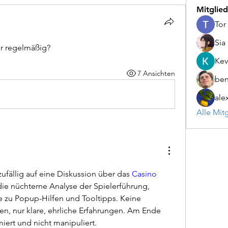
Mitglied
Tor
Sia
er regelmäßig?
Kev
7 Ansichten
be
ale
Alle Mit
ufällig auf eine Diskussion über das 
Casino 
 die nüchterne Analyse der Spielerführung, 
se zu Popup-Hilfen und Tooltipps. Keine 
n, nur klare, ehrliche Erfahrungen. Am Ende 
miert und nicht manipuliert.