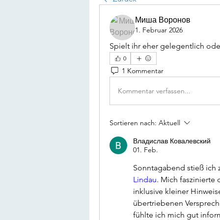
Миша Воронов
1. Februar 2026
Spielt ihr eher gelegentlich od
0
1 Kommentar
Kommentar verfassen...
Sortieren nach:
Aktuell
Владислав Ковалевский
01. Feb.
Sonntagabend stieß ich z
Lindau
. Mich faszinierte
inklusive kleiner Hinwei
übertriebenen Verspreche
fühlte ich mich gut infor