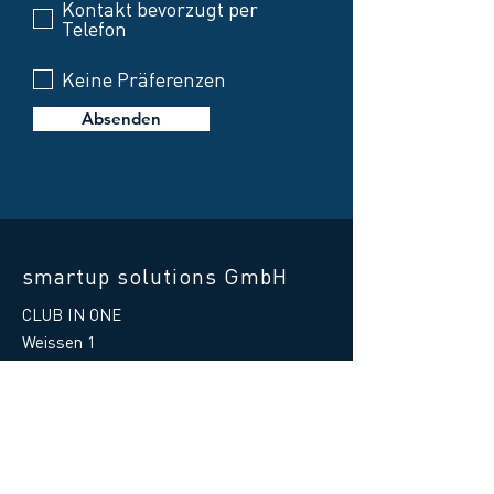
Kontakt bevorzugt per
Telefon
Keine Präferenzen
Absenden
smartup solutions GmbH
CLUB IN ONE
Weissen 1
87487 Wiggensbach
Germany
Telefon Hilfe:
+49 8370 41597 - 88
E-Mail Hilfe
:
support@clubinone.de