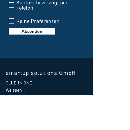
Kontakt bevorzugt per
Telefon
Keine Präferenzen
Absenden
smartup solutions GmbH
CLUB IN ONE
Weissen 1
87487 Wiggensbach
Germany
Telefon Hilfe:
+49 8370 41597 - 88
E-Mail Hilfe
:
support@clubinone.de