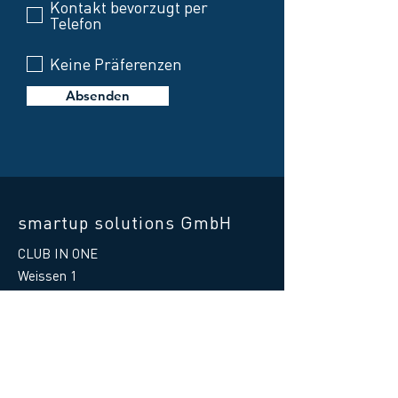
Kontakt bevorzugt per
Telefon
Keine Präferenzen
Absenden
smartup solutions GmbH
CLUB IN ONE
Weissen 1
87487 Wiggensbach
Germany
Telefon Hilfe:
+49 8370 41597 - 88
E-Mail Hilfe
:
support@clubinone.de