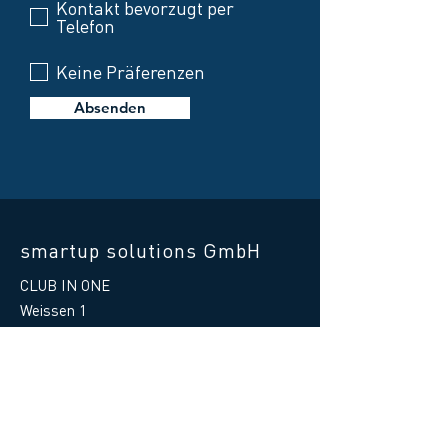
Kontakt bevorzugt per
Telefon
Keine Präferenzen
Absenden
smartup solutions GmbH
CLUB IN ONE
Weissen 1
87487 Wiggensbach
Germany
Telefon Hilfe:
+49 8370 41597 - 88
E-Mail Hilfe
:
support@clubinone.de