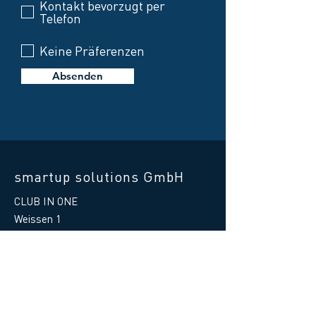
Kontakt bevorzugt per
Telefon
Keine Präferenzen
Absenden
smartup solutions GmbH
CLUB IN ONE
Weissen 1
87487 Wiggensbach
Germany
Telefon Hilfe:
+49 8370 41597 - 88
E-Mail Hilfe
:
support@clubinone.de