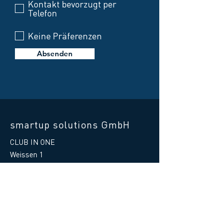
Kontakt bevorzugt per
Telefon
Keine Präferenzen
Absenden
smartup solutions GmbH
CLUB IN ONE
Weissen 1
87487 Wiggensbach
Germany
Telefon Hilfe:
+49 8370 41597 - 88
E-Mail Hilfe
:
support@clubinone.de