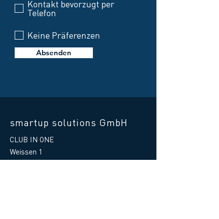
Kontakt bevorzugt per
Telefon
Keine Präferenzen
Absenden
smartup solutions GmbH
CLUB IN ONE
Weissen 1
87487 Wiggensbach
Germany
Telefon Hilfe:
+49 8370 41597 - 88
E-Mail Hilfe
:
support@clubinone.de