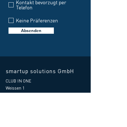
Kontakt bevorzugt per
Telefon
Keine Präferenzen
Absenden
smartup solutions GmbH
CLUB IN ONE
Weissen 1
87487 Wiggensbach
Germany
Telefon Hilfe:
+49 8370 41597 - 88
E-Mail Hilfe
:
support@clubinone.de