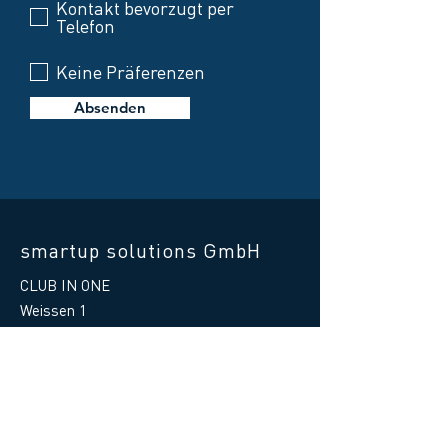
Kontakt bevorzugt per
Telefon
Keine Präferenzen
Absenden
smartup solutions GmbH
CLUB IN ONE
Weissen 1
87487 Wiggensbach
Germany
Telefon Hilfe:
+49 8370 41597 - 88
E-Mail Hilfe
:
support@clubinone.de