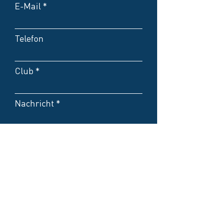
E-Mail
Telefon
Club
Nachricht
Rabattcode:
Kontakt bevorzugt per E-
Mail
Kontakt bevorzugt per